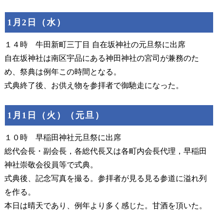
1月2日（水）
１４時 牛田新町三丁目 自在坂神社の元旦祭に出席
自在坂神社は南区宇品にある神田神社の宮司が兼務のた
め、祭典は例年この時間となる。
式典終了後、お供え物を参拝者で御馳走になった。
1月1日（火）（元旦）
１０時 早稲田神社元旦祭に出席
総代会長・副会長，各総代長又は各町内会長代理，早稲田
神社崇敬会役員等で式典。
式典後、記念写真を撮る。参拝者が見る見る参道に溢れ列
を作る。
本日は晴天であり、例年より多く感じた。甘酒を頂いた。