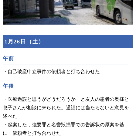
1月26日（土）
午前
・自己破産申立事件の依頼者と打ち合わせた
午後
・医療過誤と思うがどうだろうか，と友人の患者の奥様と
息子さんが相談に来られた。過誤には当たらないと意見を
述べた
・起案した，強要罪と名誉毀損罪での告訴状の原案を基
に，依頼者と打ち合わせた