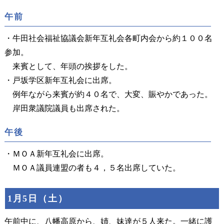
午前
・牛田社会福祉協議会新年互礼会各町内会から約１００名
参加。
来賓として、年頭の挨拶をした。
・戸坂学区新年互礼会に出席。
例年ながら来賓が約４０名で、大変、賑やかであった。
岸田衆議院議員も出席された。
午後
・ＭＯＡ新年互礼会に出席。
ＭＯＡ議員連盟の者も４，５名出席していた。
1月5日（土）
午前中に、八幡高原から、姉、妹達が５人来た。一緒に護