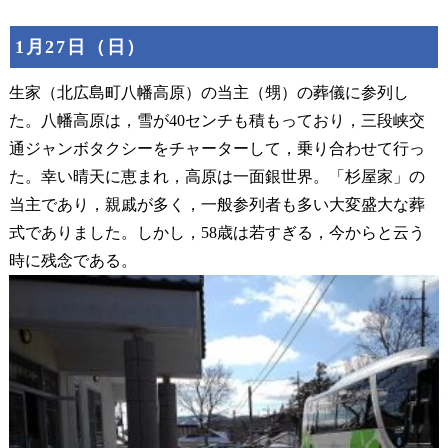
1月27日（日）
生家（北広島町八幡高原）の当主（甥）の葬儀に参列し
た。八幡高原は，雪が40センチも積もっており，三段峡交
通ジャンボタクシーをチャーターして，乗り合わせて行っ
た。幸い晴天に恵まれ，高原は一面銀世界。「杉屋家」の
当主であり，親戚が多く，一般参列者も多い大変盛大な葬
式でありました。しかし，58歳は若すぎる，今からと云う
時に残念である。