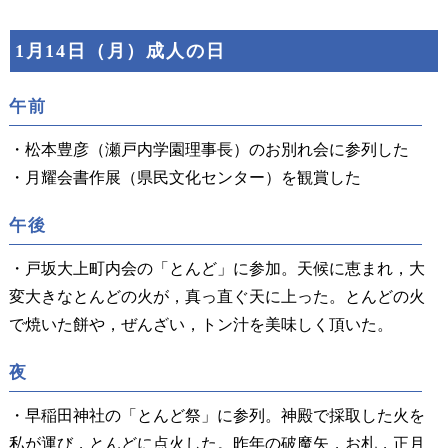
1月14日（月）成人の日
午前
・松本豊彦（瀬戸内学園理事長）のお別れ会に参列した
・月耀会書作展（県民文化センター）を観賞した
午後
・戸坂大上町内会の「とんど」に参加。天候に恵まれ，大
変大きなとんどの火が，真っ直ぐ天に上った。とんどの火
で焼いた餅や，ぜんざい，トン汁を美味しく頂いた。
夜
・早稲田神社の「とんど祭」に参列。神殿で採取した火を
私が運び，とんどに点火した。昨年の破魔矢，お札，正月