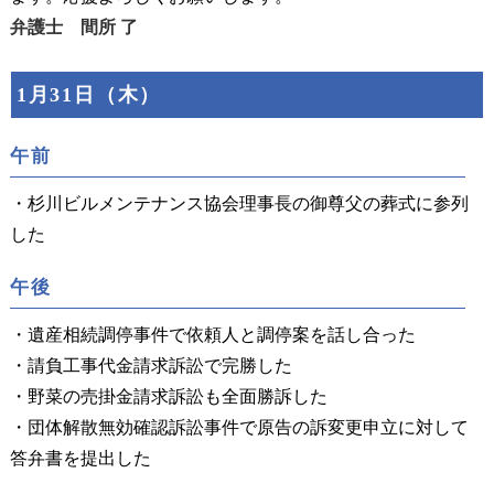
弁護士 間所 了
1月31日（木）
午前
・杉川ビルメンテナンス協会理事長の御尊父の葬式に参列
した
午後
・遺産相続調停事件で依頼人と調停案を話し合った
・請負工事代金請求訴訟で完勝した
・野菜の売掛金請求訴訟も全面勝訴した
・団体解散無効確認訴訟事件で原告の訴変更申立に対して
答弁書を提出した