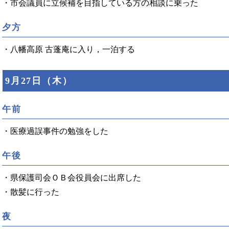
・市会議員に立候補を目指している方の相談に乗った
夕方
・八幡高原 古蓬庵に入り，一泊する
9月27日（木）
午前
・医療過誤事件の勉強をした
午後
・県保護司会ＯＢ会役員会に出席した
・散髪に行った
夜