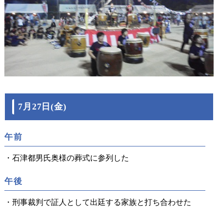
7月27日(金)
午前
・石津都男氏奥様の葬式に参列した
午後
・刑事裁判で証人として出廷する家族と打ち合わせた