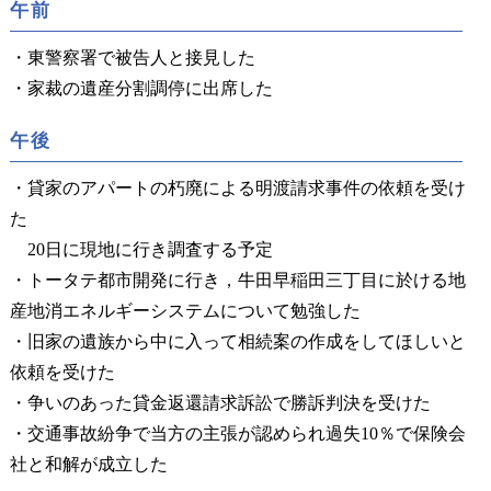
午前
・東警察署で被告人と接見した
・家裁の遺産分割調停に出席した
午後
・貸家のアパートの朽廃による明渡請求事件の依頼を受け
た
20日に現地に行き調査する予定
・トータテ都市開発に行き，牛田早稲田三丁目に於ける地
産地消エネルギーシステムについて勉強した
・旧家の遺族から中に入って相続案の作成をしてほしいと
依頼を受けた
・争いのあった貸金返還請求訴訟で勝訴判決を受けた
・交通事故紛争で当方の主張が認められ過失10％で保険会
社と和解が成立した