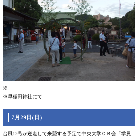
※
※早稲田神社にて
7月29日(日)
台風12号が逆走して来襲する予定で中央大学ＯＢ会「学員