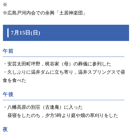
※
※広島戸河内会での余興「土居神楽団」
7月15日(日)
午前
・安芸太田町坪野，梶谷家（母）の葬儀に参列した
・久しぶりに温井ダムに立ち寄り，温井スプリングスで昼
食を食べた
午後
・八幡高原の別荘（古逢庵）に入った
昼寝をしたのち，夕方5時より庭や畑の草刈りをした
夜