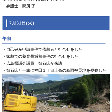
弁護士 間所 了
7月31日(火)
午前
・自己破産申請事件で依頼者と打合せをした
・家裁での養育費減額事件の打合せをした
・広島県議会議員 畑石氏が来訪
・畑石氏と一緒に福田１丁目上条の豪雨被災地を視察した