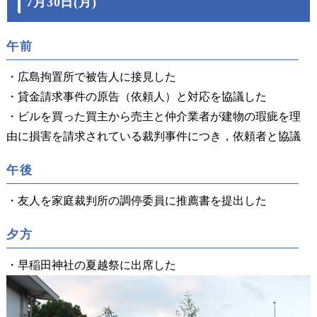
7月30日(月)
午前
・広島拘置所で被告人に接見した
・貸金請求事件の原告（依頼人）と対応を協議した
・ビルを買った買主から売主と仲介業者が建物の瑕疵を理
由に損害を請求されている裁判事件につき，依頼者と協議
午後
・友人を家庭裁判所の調停委員に推薦書を提出した
夕方
・早稲田神社の夏越祭に出席した