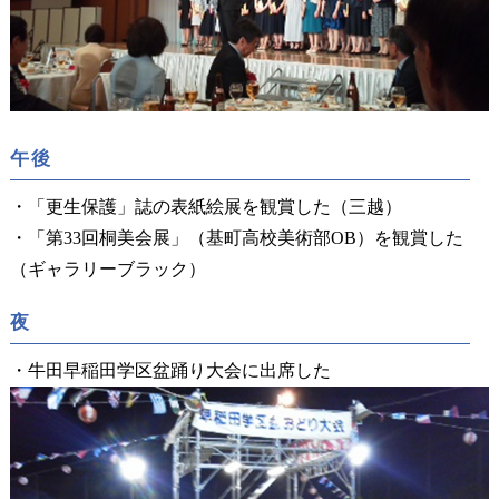
午後
・「更生保護」誌の表紙絵展を観賞した（三越）
・「第33回桐美会展」（基町高校美術部OB）を観賞した
（ギャラリーブラック）
夜
・牛田早稲田学区盆踊り大会に出席した