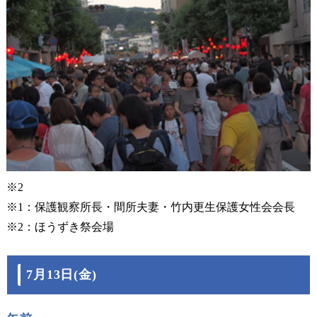
※2
※1：保護観察所長・間所夫妻・竹内更生保護女性会会長
※2：ほうずき祭会場
7月13日(金)