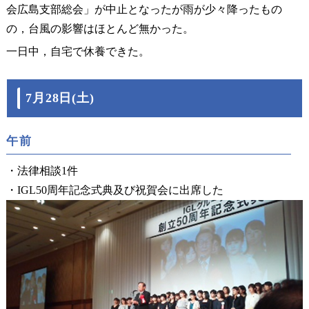
会広島支部総会」が中止となったが雨が少々降ったもの
の，台風の影響はほとんど無かった。
一日中，自宅で休養できた。
7月28日(土)
午前
・法律相談1件
・IGL50周年記念式典及び祝賀会に出席した