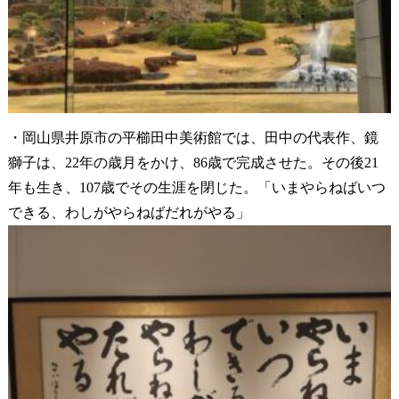
・岡山県井原市の平櫛田中美術館では、田中の代表作、鏡
獅子は、22年の歳月をかけ、86歳で完成させた。その後21
年も生き、107歳でその生涯を閉じた。「いまやらねばいつ
できる、わしがやらねばだれがやる」