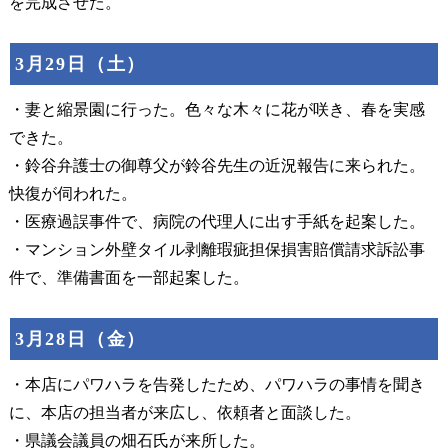
を完成させた。
3月29日（土）
・妻と縮景園に行った。色々な木々に花が咲き、春を実感
できた。
・鈴谷弁護士の御尊父が鈴谷先生の近況報告に来られた。
快復が伺われた。
・医療過誤事件で、病院の代理人に出す手紙を起案した。
・マンション外壁タイル剥離瑕疵担保損害賠償請求訴訟事
件で、準備書面を一部起案した。
3月28日（金）
・本店にパワハラを告発したため、パワハラの事情を聞き
に、本店の担当者が来広し、依頼者と面談した。
・県議会議員の畑石氏が来所した。