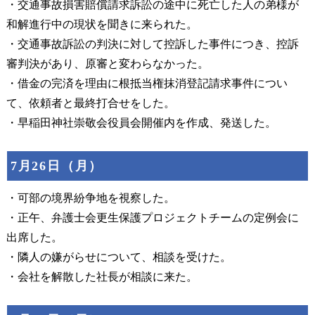
・交通事故損害賠償請求訴訟の途中に死亡した人の弟様が
和解進行中の現状を聞きに来られた。
・交通事故訴訟の判決に対して控訴した事件につき、控訴
審判決があり、原審と変わらなかった。
・借金の完済を理由に根抵当権抹消登記請求事件につい
て、依頼者と最終打合せをした。
・早稲田神社崇敬会役員会開催内を作成、発送した。
7月26日（月）
・可部の境界紛争地を視察した。
・正午、弁護士会更生保護プロジェクトチームの定例会に
出席した。
・隣人の嫌がらせについて、相談を受けた。
・会社を解散した社長が相談に来た。