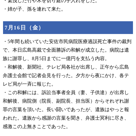
・繁茂した竹や木を切り庭の手入れをした。
・姉が子、孫を連れて来た。
7月16日（金）
・5年間も続いていた安佐市民病院医療過誤死亡事件の裁判
で、本日広島高裁で全面勝訴の和解が成立した。病院は遺
族に謝罪し、8月5日までに一億円を支払う内容。
・和解後、新聞社、テレビ局各社が出席し、正午から広島
弁護士会館で記者会見を行った。夕方から夜にかけ、各テ
レビ局が一斉に報じた。
・この和解には、訴訟当事者全員（妻、子供達）が出席し
和解後、病院側（院長、副院長、担当医）からそれぞれ謝
罪の言葉を頂いた。長い闘いであったが、遺族はやっと報
われた。遺族から感謝の言葉を聞き、弁護士冥利に尽き、
感激この上無きことであった。