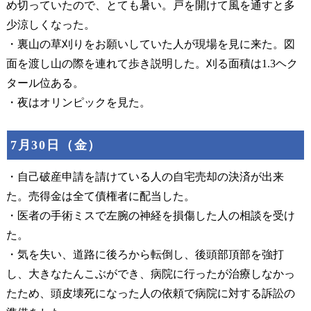
め切っていたので、とても暑い。戸を開けて風を通すと多
少涼しくなった。
・裏山の草刈りをお願いしていた人が現場を見に来た。図
面を渡し山の際を連れて歩き説明した。刈る面積は1.3ヘク
タール位ある。
・夜はオリンピックを見た。
7月30日（金）
・自己破産申請を請けている人の自宅売却の決済が出来
た。売得金は全て債権者に配当した。
・医者の手術ミスで左腕の神経を損傷した人の相談を受け
た。
・気を失い、道路に後ろから転倒し、後頭部頂部を強打
し、大きなたんこぶができ、病院に行ったが治療しなかっ
たため、頭皮壊死になった人の依頼で病院に対する訴訟の