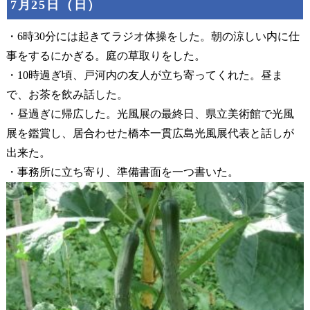
7月25日（日）
・6時30分には起きてラジオ体操をした。朝の涼しい内に仕
事をするにかぎる。庭の草取りをした。
・10時過ぎ頃、戸河内の友人が立ち寄ってくれた。昼ま
で、お茶を飲み話した。
・昼過ぎに帰広した。光風展の最終日、県立美術館で光風
展を鑑賞し、居合わせた橋本一貫広島光風展代表と話しが
出来た。
・事務所に立ち寄り、準備書面を一つ書いた。