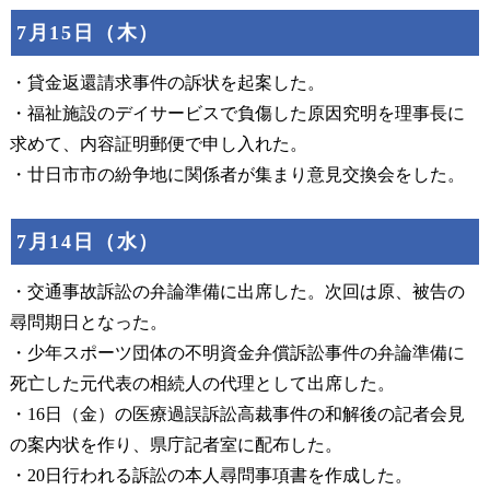
7月15日（木）
・貸金返還請求事件の訴状を起案した。
・福祉施設のデイサービスで負傷した原因究明を理事長に
求めて、内容証明郵便で申し入れた。
・廿日市市の紛争地に関係者が集まり意見交換会をした。
7月14日（水）
・交通事故訴訟の弁論準備に出席した。次回は原、被告の
尋問期日となった。
・少年スポーツ団体の不明資金弁償訴訟事件の弁論準備に
死亡した元代表の相続人の代理として出席した。
・16日（金）の医療過誤訴訟高裁事件の和解後の記者会見
の案内状を作り、県庁記者室に配布した。
・20日行われる訴訟の本人尋問事項書を作成した。