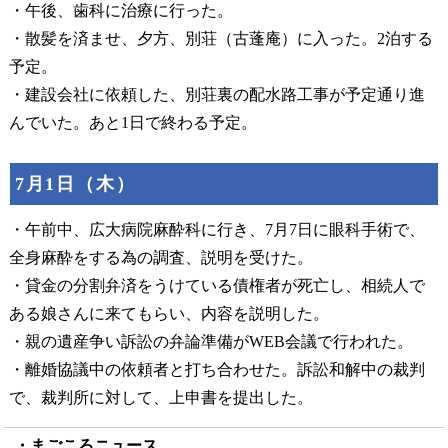
・午後、歯科に治療に行った。
・散髪を済ませ、夕方、別荘（古蓬庵）に入った。2泊する
予定。
・建設会社に依頼した、別荘裏の配水路工事が予定通り進
んでいた。あと1日で終わる予定。
7月1日（木）
・午前中、広大病院麻酔科に行き、7月7日に眼科手術で、
全身麻酔をする為の調査、説明を受けた。
・貸金の分割弁済をうけている債権者が死亡し、相続人で
ある娘さんに来てもらい、内容を説明した。
・親の遺産争い訴訟の弁論準備がWEB会議で行われた。
・離婚協議中の依頼者と打ち合わせた。訴訟和解中の裁判
で、裁判所に対して、上申書を提出した。
まごころニュース