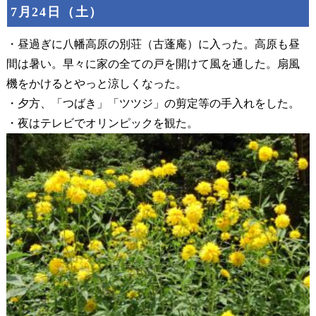
7月24日（土）
・昼過ぎに八幡高原の別荘（古蓬庵）に入った。高原も昼
間は暑い。早々に家の全ての戸を開けて風を通した。扇風
機をかけるとやっと涼しくなった。
・夕方、「つばき」「ツツジ」の剪定等の手入れをした。
・夜はテレビでオリンピックを観た。