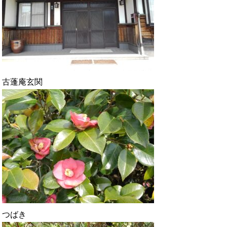
古蓬庵玄関
つばき