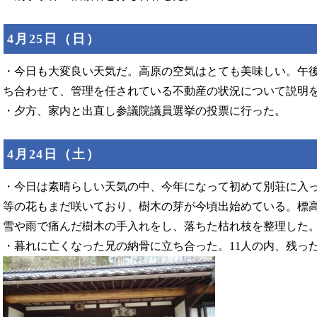
4月25日（日）
・今日も大変良い天気だ。高原の空気はとても美味しい。午
ち合わせて、管理を任されている不動産の状況について説明
・夕方、家内と出直し参議院議員選挙の投票に行った。
4月24日（土）
・今日は素晴らしい天気の中、今年になって初めて別荘に入
等の花もまだ咲いており、樹木の芽が今頃出始めている。標高
雪や雨で痛んだ樹木の手入れをし、落ちた枯れ枝を整理した
・暮れに亡くなった兄の納骨に立ち合った。11人の内、残っ