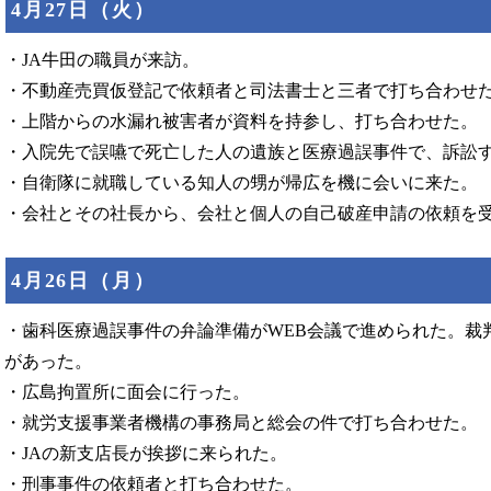
4月27日（火）
・JA牛田の職員が来訪。
・不動産売買仮登記で依頼者と司法書士と三者で打ち合わせ
・上階からの水漏れ被害者が資料を持参し、打ち合わせた。
・入院先で誤嚥で死亡した人の遺族と医療過誤事件で、訴訟
・自衛隊に就職している知人の甥が帰広を機に会いに来た。
・会社とその社長から、会社と個人の自己破産申請の依頼を
4月26日（月）
・歯科医療過誤事件の弁論準備がWEB会議で進められた。
があった。
・広島拘置所に面会に行った。
・就労支援事業者機構の事務局と総会の件で打ち合わせた。
・JAの新支店長が挨拶に来られた。
・刑事事件の依頼者と打ち合わせた。