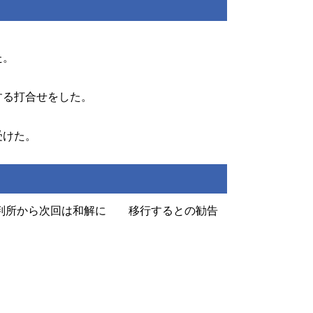
た。
する打合せをした。
受けた。
裁判所から次回は和解に 移行するとの勧告