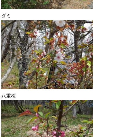
ダミ
八重桜