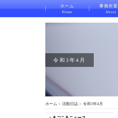
ホーム
事務所案
Home
About
令和3年4月
ホーム
活動日誌
令和3年4月
まごころニュース