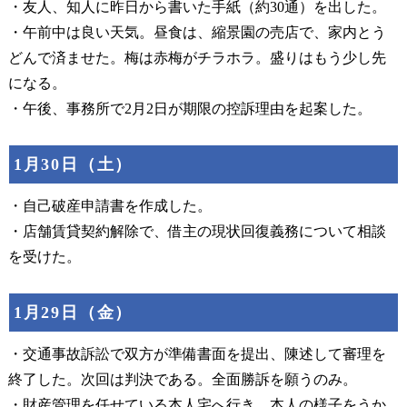
・友人、知人に昨日から書いた手紙（約30通）を出した。
・午前中は良い天気。昼食は、縮景園の売店で、家内とう
どんで済ませた。梅は赤梅がチラホラ。盛りはもう少し先
になる。
・午後、事務所で2月2日が期限の控訴理由を起案した。
1月30日（土）
・自己破産申請書を作成した。
・店舗賃貸契約解除で、借主の現状回復義務について相談
を受けた。
1月29日（金）
・交通事故訴訟で双方が準備書面を提出、陳述して審理を
終了した。次回は判決である。全面勝訴を願うのみ。
・財産管理を任せている本人宅へ行き、本人の様子をうか