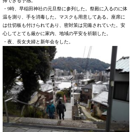
掃できる予感。
・9時、早稲田神社の元旦祭に参列した。祭殿に入るのに体
温を測り、手を消毒した。マスクも用意してある。座席に
は仕切板も付けられてあり、密対策は完備されていた。安
心してとても厳かに家内、地域の平安を祈願した。
・夜、長女夫婦と新年会をした。