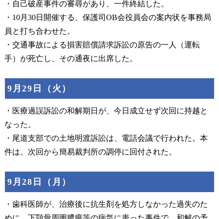
・自己破産事件の審尋があり、一件終結した。
・10月30日開催する、保護司OB会役員会の案内状を事務局
員と打ち合わせた。
・交通事故による損害賠償請求訴訟の原告の一人（運転
手）が死亡し、その通夜に出席した。
9月29日（火）
・医療過誤訴訟の和解期日が、今日成立せず次回に持越と
なった。
・尾道支部での土地明渡訴訟は、電話会議で行われた。本
件は、次回から簡易裁判所の調停に回付された。
9月28日（月）
・歯科医師が、治療後に抗生剤を処方しなかった過失のた
めに、下顎骨周囲膿瘍等の病気に患った事件で、和解の予