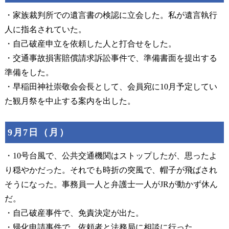
・家族裁判所での遺言書の検認に立会した。私が遺言執行
人に指名されていた。
・自己破産申立を依頼した人と打合せをした。
・交通事故損害賠償請求訴訟事件で、準備書面を提出する
準備をした。
・早稲田神社崇敬会会長として、会員宛に10月予定してい
た観月祭を中止する案内を出した。
9月7日（月）
・10号台風で、公共交通機関はストップしたが、思ったよ
り穏やかだった。それでも時折の突風で、帽子が飛ばされ
そうになった。事務員一人と弁護士一人がJRが動かず休ん
だ。
・自己破産事件で、免責決定が出た。
・帰化申請事件で、依頼者と法務局に相談に行った。