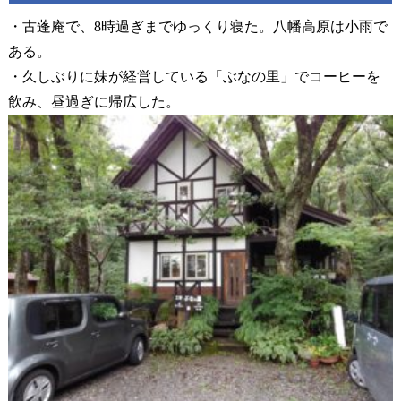
・古蓬庵で、8時過ぎまでゆっくり寝た。八幡高原は小雨で
ある。
・久しぶりに妹が経営している「ぶなの里」でコーヒーを
飲み、昼過ぎに帰広した。