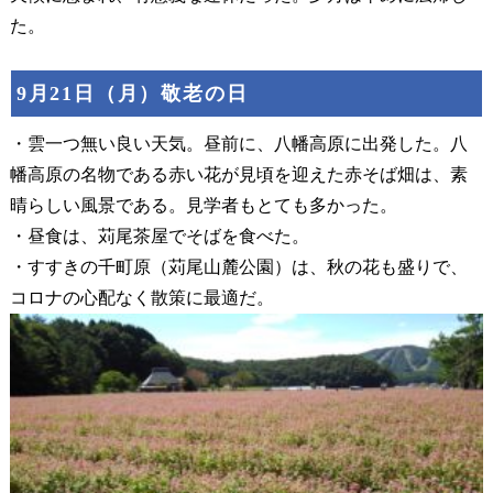
た。
9月21日（月）敬老の日
・雲一つ無い良い天気。昼前に、八幡高原に出発した。八
幡高原の名物である赤い花が見頃を迎えた赤そば畑は、素
晴らしい風景である。見学者もとても多かった。
・昼食は、苅尾茶屋でそばを食べた。
・すすきの千町原（苅尾山麓公園）は、秋の花も盛りで、
コロナの心配なく散策に最適だ。